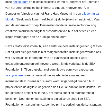
deze
online tours
en digitale collecties waren al lang voor het uitbreken
van het coronavirus op het internet te vinden. Hierover zegt Ann
Demeester (directeur van het Frans Hals Museum) in een
aflevering van
Mondo
: ‘Beeldende kunst heeft baat bij stoffelijkheid en nabijheid’. Maar
aan de andere kant hoopt Demeester dat de museale sector ook nog
creatiever wordt in het digitaal presenteren van hun collecties en een
stapje verder gaat dan de huidige online tours.
Deze creativiteit is vooral bij een aantal kleinere instellingen terug te zien.
Dat dit juist hier gebeurt, is niet raar; presentatie-instellingen worden ook
wel gezien als de laboratoria van de kunstsector, de plek waar
geëxperimenteerd en geïnnoveerd wordt. Sinds vorig jaar is de SEA
Foundation in Tilburg gestart met een nieuwe vorm van exposeren.
sea_youhere
is een virtuele vitrine waarbij iedere maand een
internationale kunstenaar of curator wordt uitgenodigd drie van hun
projecten via de digitale wegen van de SEA Foundation uit te lichten. Het
terugkerende project zal in 2020 het thema kunst en duurzaamheid
belichten. Door de tentoonstelling te digitaliseren streeft de SEA
Foundation ernaar om hun carbon footprint te verkleinen; de kunstenaars