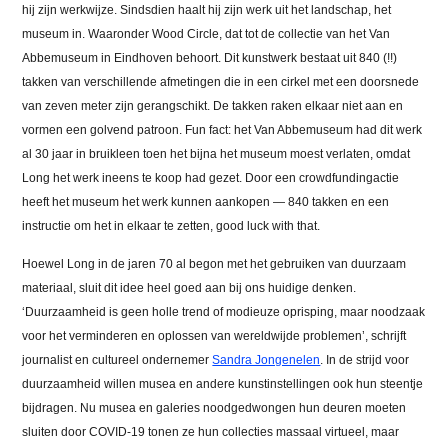
hij zijn werkwijze. Sindsdien haalt hij zijn werk uit het landschap, het
museum in. Waaronder Wood Circle, dat tot de collectie van het Van
Abbemuseum in Eindhoven behoort. Dit kunstwerk bestaat uit 840 (!!)
takken van verschillende afmetingen die in een cirkel met een doorsnede
van zeven meter zijn gerangschikt. De takken raken elkaar niet aan en
vormen een golvend patroon. Fun fact: het Van Abbemuseum had dit werk
al 30 jaar in bruikleen toen het bijna het museum moest verlaten, omdat
Long het werk ineens te koop had gezet. Door een crowdfundingactie
heeft het museum het werk kunnen aankopen — 840 takken en een
instructie om het in elkaar te zetten, good luck with that.
Hoewel Long in de jaren 70 al begon met het gebruiken van duurzaam
materiaal, sluit dit idee heel goed aan bij ons huidige denken.
‘Duurzaamheid is geen holle trend of modieuze oprisping, maar noodzaak
voor het verminderen en oplossen van wereldwijde problemen’, schrijft
journalist en cultureel ondernemer
Sandra Jongenelen
. In de strijd voor
duurzaamheid willen musea en andere kunstinstellingen ook hun steentje
bijdragen. Nu musea en galeries noodgedwongen hun deuren moeten
sluiten door COVID-19 tonen ze hun collecties massaal virtueel, maar