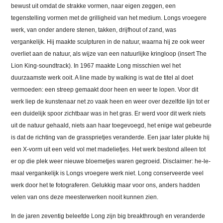
bewust uit omdat de strakke vormen, naar eigen zeggen, een
tegenstelling vormen met de grilligheid van het medium. Longs vroegere
werk, van onder andere stenen, takken, drijfhout of zand, was
vergankelijk. Hij maakte sculpturen in de natuur, waarna hij ze ook weer
overliet aan de natuur, als wijze van een natuurlijke kringloop (insert The
Lion King-soundtrack). In 1967 maakte Long misschien wel het
duurzaamste werk ooit. A line made by walking is wat de titel al doet
vermoeden: een streep gemaakt door heen en weer te lopen. Voor dit
werk liep de kunstenaar net zo vaak heen en weer over dezelfde lijn tot er
een duidelijk spoor zichtbaar was in het gras. Er werd voor dit werk niets
uit de natuur gehaald, niets aan haar toegevoegd, het enige wat gebeurde
is dat de richting van de grassprietjes veranderde. Een jaar later plukte hij
een X-vorm uit een veld vol met madeliefjes. Het werk bestond alleen tot
er op die plek weer nieuwe bloemetjes waren gegroeid. Disclaimer: he-le-
maal vergankelijk is Longs vroegere werk niet. Long conserveerde veel
werk door het te fotograferen. Gelukkig maar voor ons, anders hadden
velen van ons deze meesterwerken nooit kunnen zien.
In de jaren zeventig beleefde Long zijn big breakthrough en veranderde