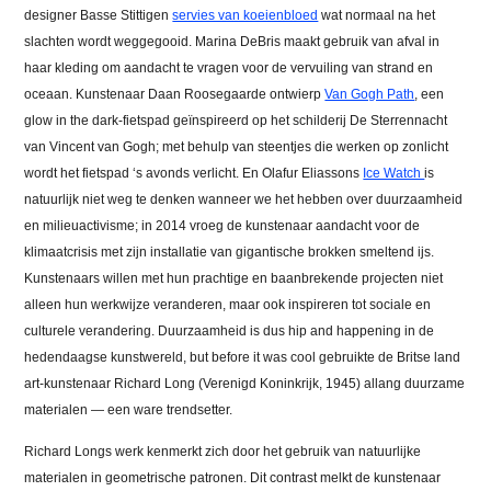
designer Basse Stittigen
servies van koeienbloed
wat normaal na het
slachten wordt weggegooid. Marina DeBris maakt gebruik van afval in
haar kleding om aandacht te vragen voor de vervuiling van strand en
oceaan. Kunstenaar Daan Roosegaarde ontwierp
Van Gogh Path
, een
glow in the dark-fietspad geïnspireerd op het schilderij De Sterrennacht
van Vincent van Gogh; met behulp van steentjes die werken op zonlicht
wordt het fietspad ‘s avonds verlicht. En Olafur Eliassons
Ice Watch
is
natuurlijk niet weg te denken wanneer we het hebben over duurzaamheid
en milieuactivisme; in 2014 vroeg de kunstenaar aandacht voor de
klimaatcrisis met zijn installatie van gigantische brokken smeltend ijs.
Kunstenaars willen met hun prachtige en baanbrekende projecten niet
alleen hun werkwijze veranderen, maar ook inspireren tot sociale en
culturele verandering. Duurzaamheid is dus hip and happening in de
hedendaagse kunstwereld, but before it was cool gebruikte de Britse land
art-kunstenaar Richard Long (Verenigd Koninkrijk, 1945) allang duurzame
materialen — een ware trendsetter.
Richard Longs werk kenmerkt zich door het gebruik van natuurlijke
materialen in geometrische patronen. Dit contrast melkt de kunstenaar