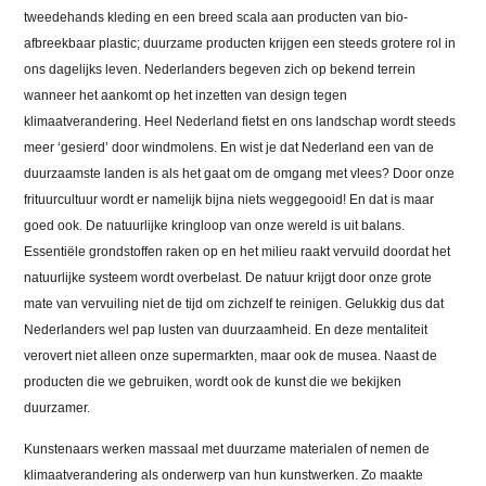
tweedehands kleding en een breed scala aan producten van bio-
afbreekbaar plastic; duurzame producten krijgen een steeds grotere rol in
ons dagelijks leven. Nederlanders begeven zich op bekend terrein
wanneer het aankomt op het inzetten van design tegen
klimaatverandering. Heel Nederland fietst en ons landschap wordt steeds
meer ‘gesierd’ door windmolens. En wist je dat Nederland een van de
duurzaamste landen is als het gaat om de omgang met vlees? Door onze
frituurcultuur wordt er namelijk bijna niets weggegooid! En dat is maar
goed ook. De natuurlijke kringloop van onze wereld is uit balans.
Essentiële grondstoffen raken op en het milieu raakt vervuild doordat het
natuurlijke systeem wordt overbelast. De natuur krijgt door onze grote
mate van vervuiling niet de tijd om zichzelf te reinigen. Gelukkig dus dat
Nederlanders wel pap lusten van duurzaamheid. En deze mentaliteit
verovert niet alleen onze supermarkten, maar ook de musea. Naast de
producten die we gebruiken, wordt ook de kunst die we bekijken
duurzamer.
Kunstenaars werken massaal met duurzame materialen of nemen de
klimaatverandering als onderwerp van hun kunstwerken. Zo maakte