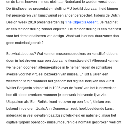
en de kunst hoeven immers niet naar Nederland te worden verscheept.
De Eindhovense presentatie-instelling MU bekijkt duurzaamheid binnen
het presenteren van kunst vanuit een ander perspectief. Tijdens de Dutch
Design Week 2019 presenteerden zij
‘The Object is Absent’
. Je raad het
al: een tentoonstelling zonder objecten. De tentoonstelling is een manifest
voor het dematerialiseren van design. Want wat is er nou duurzamer dan
geen materiaalgebruik?
But what about us? Wat kunnen museumbezoekers en kunstliefhebbers
doen in het streven naar een duurzame (kunst)wereld? Allereerst kunnen
we helpen door een allergie-pilletje in te nemen tegen de schijnbare
aversie voor het virtueel bezoeken van musea. Er lijkt al jaren een
weerstand te zijn wanneer het gaat om het digitaal bekijken van kunst.
Walter Benjamin schreef al in 1935 over de ‘aura’ van het kunstwerk en
hoe dit alleen overkomt wanneer je een werk in levende lijve ziet.
Uitspraken als ‘Een Rothko komt niet over op een foto!’, klinken ons
bekend in de oren. Zoals Ann Demeester zegt, heeft beeldende kunst
inderdaad in veel gevallen baat bij stoffelijkheid en nabijheid, maar het
digitale tijdperk opent ook museumdeuren die normaal gesproken wellicht